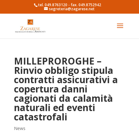
tel. 049.8763120 - fax. 049.8752942
segreteria@zagarese.net
MILLEPROROGHE –
Rinvio obbligo stipula
contratti assicurativi a
copertura danni
cagionati da calamità
naturali ed eventi
catastrofali
News