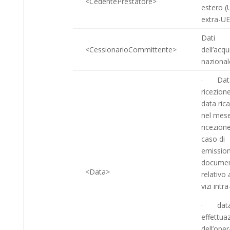
<CedentePrestatore>
estero (
extra-UE
Dati
<CessionarioCommittente>
dell’acqu
nazional
· Data
ricezion
data ric
nel mese
rice­zio­n
caso di
emission
docume
<Data>
relativo 
vizi intr
· data
effettua
dell’ope