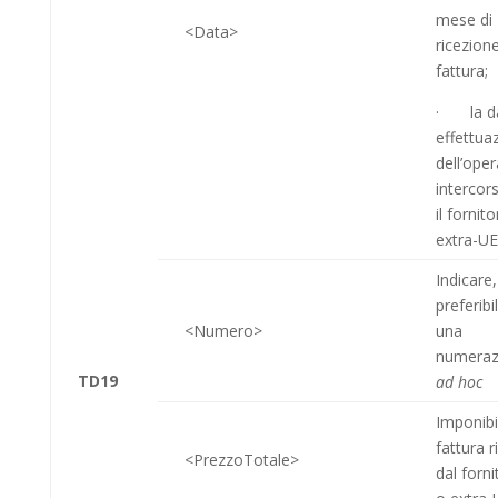
mese di
<Data>
ricezione
fattura;
· la da
effettua
dell’ope
intercor
il fornito
extra-UE
Indicare,
preferib
<Numero>
una
numeraz
TD19
ad hoc
Imponibi
fattura r
<PrezzoTotale>
dal forn