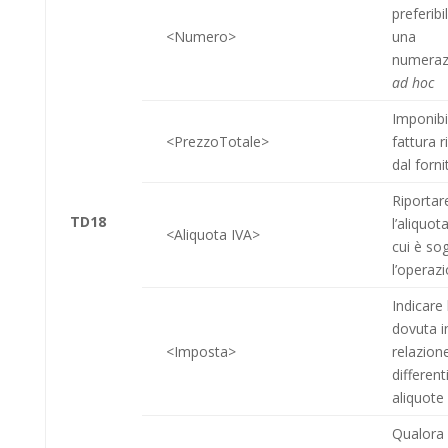
preferib
<Numero>
una
numeraz
ad hoc
Imponibi
<PrezzoTotale>
fattura r
dal forn
Riportar
TD18
l’aliquot
<Aliquota IVA>
cui è so
l’operaz
Indicare 
dovuta i
<Imposta>
relazione
different
aliquote
Qualora