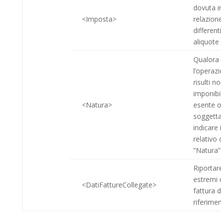
dovuta i
<Imposta>
relazione
different
aliquote
Qualora
l’operaz
risulti n
imponibi
<Natura>
esente 
sog­getta
indicare i
relativo
“Natura”
Riportare
estremi 
<DatiFattureCollegate>
fattura d
riferime