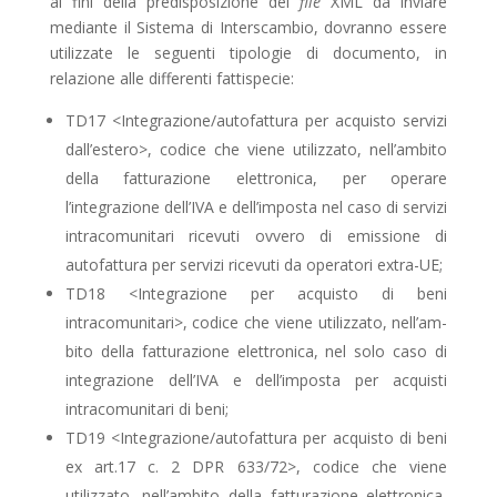
ai fini della predisposizione del
file
XML da inviare
mediante il Sistema di Interscambio, dovranno essere
utilizzate le seguenti tipologie di do­cumento, in
relazione alle differenti fattispecie:
TD17 <Integrazione/autofattura per acquisto servizi
dall’estero>, codice che viene utilizzato, nell’ambito
della fatturazione elettronica, per operare
l’integrazione dell’IVA e dell’imposta nel caso di servizi
intracomunitari ricevuti ovvero di emissione di
autofattura per servizi ricevuti da operatori extra-UE;
TD18 <Integrazione per acquisto di beni
intracomunitari>, codice che viene utilizzato, nel­l’am­­­
bito della fatturazione elettronica, nel solo caso di
integrazione dell’IVA e dell’imposta per acquisti
intracomunitari di beni;
TD19 <Integrazione/autofattura per acquisto di beni
ex art.17 c. 2 DPR 633/72>, codice che viene
utilizzato, nell’ambito della fatturazione elettronica,