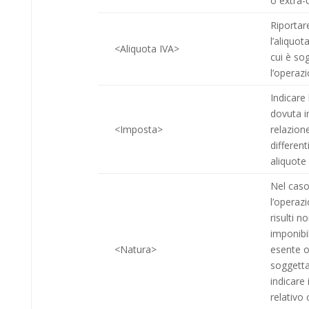
o extra-
Riportar
l’aliquot
<Aliquota IVA>
cui è so
l’operaz
Indicare 
dovuta i
<Imposta>
relazione
different
aliquote
Nel caso
l’operaz
risulti n
imponibi
<Natura>
esente 
soggetta
indicare i
relativo