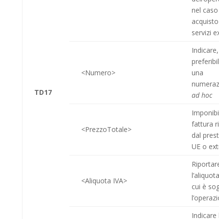
nel caso
acqui­sto
servizi 
Indicare,
preferib
<Numero>
una
numeraz
TD17
ad hoc
Imponibi
fattura r
<PrezzoTotale>
dal pres
UE o ext
Riportar
l’aliquot
<Aliquota IVA>
cui è so
l’operaz
Indicare 