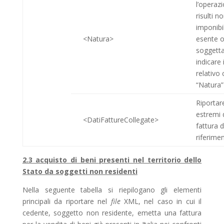
l’operaz
risulti n
imponibi
<Natura>
esente 
sog­getta
indicare i
relativo
“Natura”
Riportare
estremi 
<DatiFattureCollegate>
fattura d
riferime
2.3 acquisto di beni presenti nel territorio dello
Stato da soggetti non residenti
Nella seguente tabella si riepilogano gli elementi
principali da riportare nel
file
XML, nel caso in cui il
cedente, soggetto non residente, emetta una fattura