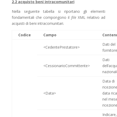
2.2 acquisto beni intracomunitari
Nella seguente tabella si riportano gli elementi
fondamentali che compongono il
file
XML relativo ad
acquisti di beni intracomunitari.
Codice
Campo
Conten
Dati del
<CedentePrestatore>
fornitor
Dati
<CessionarioCommittente>
dell’acqu
nazional
Data di
ricezion
<Data>
data ric
nel mese
ricezion
Indicare,