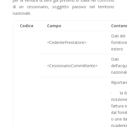
per la vendita di beni già presenti in Italia nei confronti
di un cessionario, soggetto passivo nel territorio
nazionale.
Codice
Campo
Conten
Dati del
<CedentePrestatore>
fornitor
estero
Dati
<CessionarioCommittente>
dell’acqu
nazional
Riportar
· la da
ricezione
fattura
dal forn
o una da
ricadent