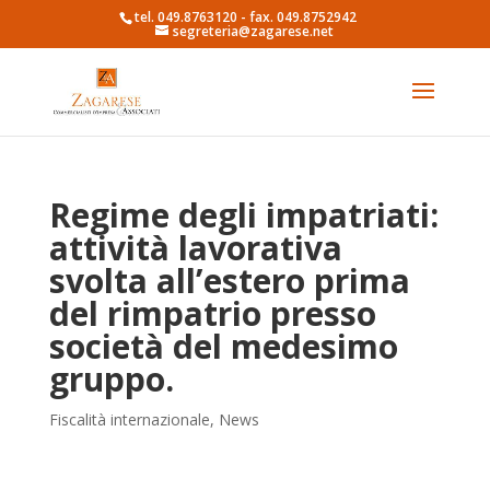
tel. 049.8763120 - fax. 049.8752942
segreteria@zagarese.net
Regime degli impatriati:
attività lavorativa
svolta all’estero prima
del rimpatrio presso
società del medesimo
gruppo.
Fiscalità internazionale
,
News