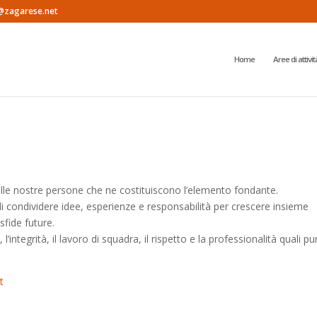
@zagarese.net
Home
Aree di attivit
 delle nostre persone che ne costituiscono l’elemento fondante.
di condividere idee, esperienze e responsabilità per crescere insieme
fide future.
integrità, il lavoro di squadra, il rispetto e la professionalità quali pun
t