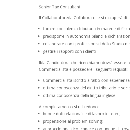
Senior Tax Consultant
Il Collaboratore/la Collaboratrice si occuperà di:
fornire consulenza tributaria in materie di fisca
predisporre in autonomia bilanci e dichiarazioni 
collaborare con i professionisti dello Studio ne
gestire i rapporti con i clienti.
Il/la Candidato/a che ricerchiamo dovrà essere f
Commercialista e possedere i seguenti requisiti:
Commercialista iscritto all’albo con esperienz
ottima conoscenza del diritto tributario e socie
ottima conoscenza della lingua inglese.
A completamento si richiedono:
buone doti relazionali e di lavoro in team;
propensione al problem solving;
approccio analitico, capace comunque di trovare 