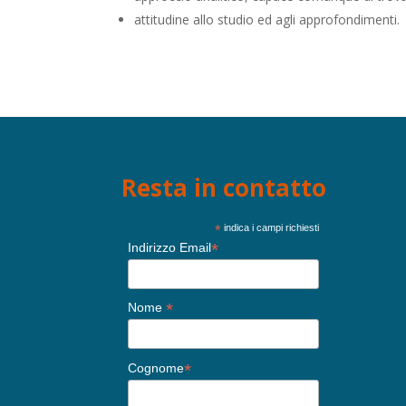
attitudine allo studio ed agli approfondimenti.
Resta in contatto
*
indica i campi richiesti
*
Indirizzo Email
*
Nome
*
Cognome