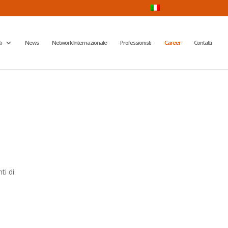
à
News
Network Internazionale
Professionisti
Career
Contatti
ti di