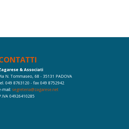
CONTATTI
Zagarese & Associati
Via N. Tommaseo, 68 - 35131 PADOVA
tel. 049 8763120 - fax 049 8752942
e-mail:
segreteria@zagarese.net
P.IVA 04926410285